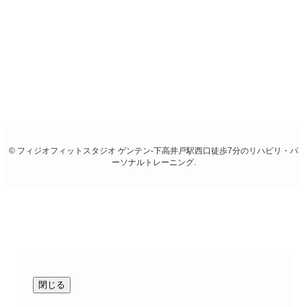
アクセス
・京王線快速停車駅「下高井戸駅」西口より徒歩7分
・京王線急行停車駅「桜上水駅」南口より徒歩8分
お電話
03-6379-7494
©
フィジオフィットスタジオ ゲンテン-下高井戸駅西口徒歩7分のリハビリ・パ
ーソナルトレーニング.
閉じる