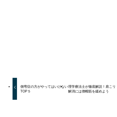
URLをコピーしました！
URLをコピーしました！
側弯症の方がやってはいけない
理学療法士が徹底解説！肩こり
TOP５
解消には僧帽筋を緩めよう
この記事を書いた人