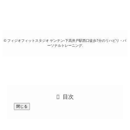
お電話
03-6379-7494
©
フィジオフィットスタジオ ゲンテン-下高井戸駅西口徒歩7分のリハビリ・パ
ーソナルトレーニング.
目次
閉じる