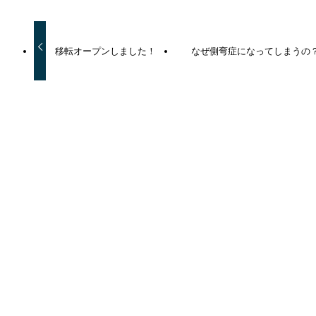
移転オープンしました！
なぜ側弯症になってしまうの
この記事を書いた人
wpmaster
関連記事