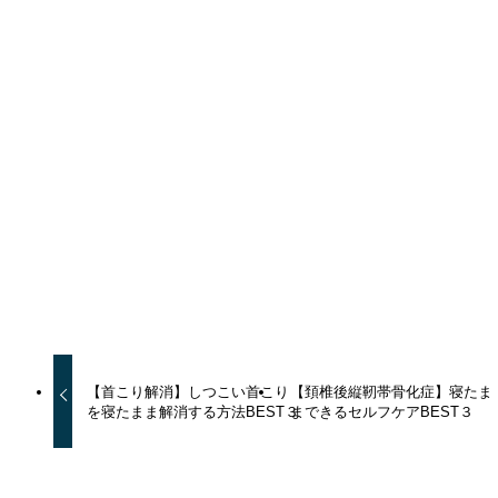
URLをコピーしました！
URLをコピーしました！
【首こり解消】しつこい首こり
【頚椎後縦靭帯骨化症】寝たま
を寝たまま解消する方法BEST３
まできるセルフケアBEST３
この記事を書いた人