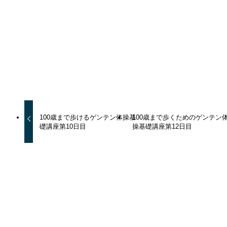
URLをコピーしました！
100歳まで歩けるゲンテン体操基
100歳まで歩くためのゲンテン
礎講座第10日目
操基礎講座第12日目
この記事を書いた人
ゲンテン