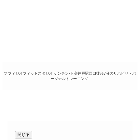
アクセス
・京王線快速停車駅「下高井戸駅」西口より徒歩7分
・京王線急行停車駅「桜上水駅」南口より徒歩8分
お電話
03-6379-7494
©
フィジオフィットスタジオ ゲンテン-下高井戸駅西口徒歩7分のリハビリ・パ
ーソナルトレーニング.
閉じる